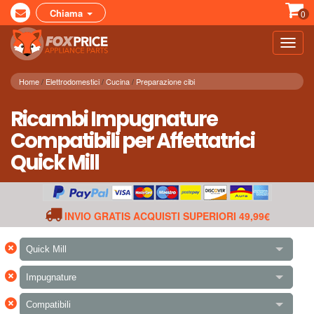
Chiama
0
Toggl
navig
Home
Elettrodomestici
Cucina
Preparazione cibi
Ricambi Impugnature
Compatibili per Affettatrici
Quick Mill
INVIO GRATIS ACQUISTI SUPERIORI 49,99€
×
Quick Mill
×
Impugnature
×
Compatibili