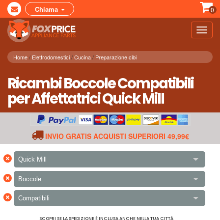
Chiama
0
Toggl
navig
Home
Elettrodomestici
Cucina
Preparazione cibi
Ricambi Boccole Compatibili
per Affettatrici Quick Mill
INVIO GRATIS ACQUISTI SUPERIORI 49,99€
×
Quick Mill
×
Boccole
×
Compatibili
SCOPRI SE LA SPEDIZIONE È INCLUSA ANCHE NELLA TUA CITTÀ