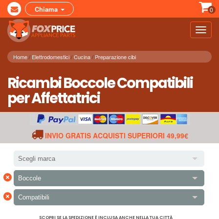
Chiama
0
Toggl
navig
Home
Elettrodomestici
Cucina
Preparazione cibi
Ricambi Boccole Compatibili
per Affettatrici
INVIO GRATIS ACQUISTI SUPERIORI 49,99€
Scegli marca
×
Boccole
×
Compatibili
SCOPRI SE LA SPEDIZIONE È INCLUSA ANCHE NELLA TUA CITTÀ