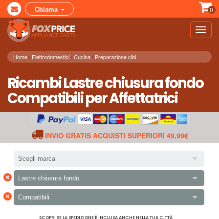
Chiama
0
Toggl
navig
Home
Elettrodomestici
Cucina
Preparazione cibi
Ricambi Lastre chiusura fondo
Compatibili per Affettatrici
INVIO GRATIS ACQUISTI SUPERIORI 49,99€
Scegli marca
×
Lastre chiusura fondo
×
Compatibili
SCOPRI SE LA SPEDIZIONE È INCLUSA ANCHE NELLA TUA CITTÀ