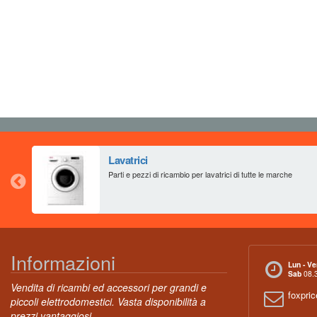
Lavatrici
Parti e pezzi di ricambio per lavatrici di tutte le marche
Informazioni
Lun - Ve
Sab
08.3
Vendita di ricambi ed accessori per grandi e
foxpri
piccoli elettrodomestici. Vasta disponibilità a
prezzi vantaggiosi.