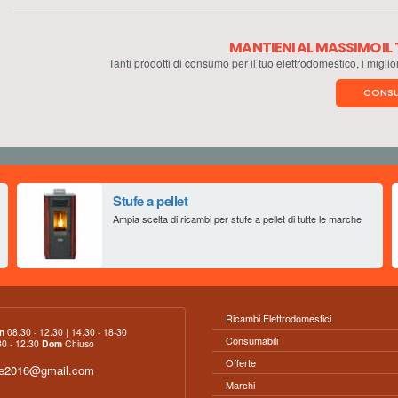
MANTIENI AL MASSIMO I
Tanti prodotti di consumo per il tuo elettrodomestico, i miglio
CONSU
Stufe a pellet
Ampia scelta di ricambi per stufe a pellet di tutte le marche
Ricambi Elettrodomestici
n
08.30 - 12.30 | 14.30 - 18-30
Consumabili
0 - 12.30
Dom
Chiuso
Offerte
ce2016@gmail.com
Marchi