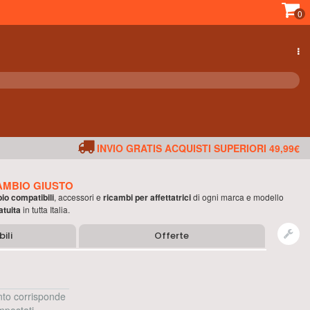
0
INVIO GRATIS ACQUISTI SUPERIORI 49,99€
AMBIO GIUSTO
bio compatibili
, accessori e
ricambi per
affettatrici
di ogni marca e modello
atuita
in tutta Italia.
ili
Offerte
to corrisponde