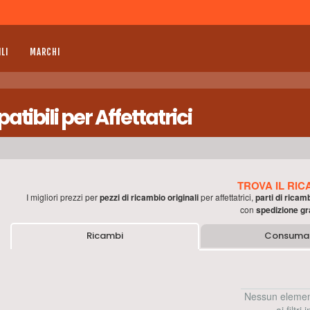
LI
MARCHI
ibili per Affettatrici
TROVA IL RIC
I migliori prezzi per
pezzi di ricambio originali
per
affettatrici
,
parti di ricam
con
spedizione gr
Ricambi
Consumab
Nessun elemen