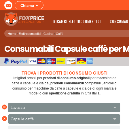
Chiama
RICAMBI ELETTRODOMESTICI
CONSUMABI
Home
Elettrodomestici
Cucina
Caffè
Consumabili Capsule caffè per M
TROVA I PRODOTTI DI CONSUMO GIUSTI
I migliori prezzi per
prodotti di consumo originali
per
macchine da
caffè a capsule e cialde
,
prodotti consumabili
compatibili, articoli di
consumo per
macchine da caffè a capsule e cialde
di ogni marca e
modello con
spedizione gratuita
in tutta Italia.
×
Lavazza
×
Capsule caffè