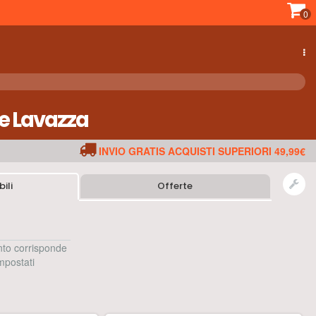
0
de Lavazza
INVIO GRATIS ACQUISTI SUPERIORI 49,99€
ili
Offerte
to corrisponde
 impostati