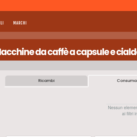
LI
MARCHI
acchine da caffè a capsule e cial
Ricambi
Consumab
Nessun elemen
ai filtri