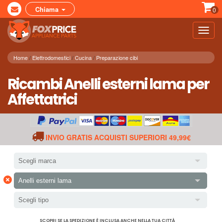
Chiama
0
Toggl
navig
Home
Elettrodomestici
Cucina
Preparazione cibi
Ricambi Anelli esterni lama per
Affettatrici
INVIO GRATIS ACQUISTI SUPERIORI 49,99€
Scegli marca
×
Anelli esterni lama
Scegli tipo
SCOPRI SE LA SPEDIZIONE È INCLUSA ANCHE NELLA TUA CITTÀ