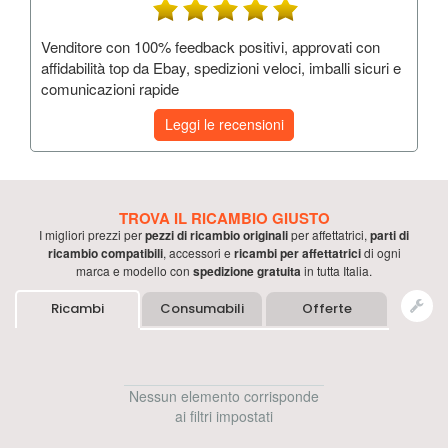
Venditore con 100% feedback positivi, approvati con
affidabilità top da Ebay, spedizioni veloci, imballi sicuri e
comunicazioni rapide
Leggi le recensioni
TROVA IL RICAMBIO GIUSTO
I migliori prezzi per
pezzi di ricambio originali
per
affettatrici
,
parti di
ricambio compatibili
, accessori e
ricambi per
affettatrici
di ogni
marca e modello con
spedizione gratuita
in tutta Italia.
Ricambi
Consumabili
Offerte
Nessun elemento corrisponde
ai filtri impostati