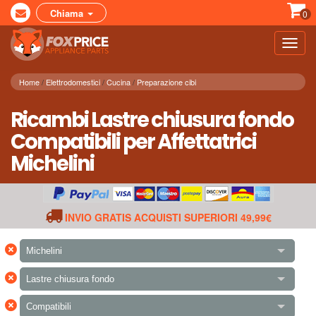
Chiama
0
Toggl
navig
Home
Elettrodomestici
Cucina
Preparazione cibi
Ricambi Lastre chiusura fondo
Compatibili per Affettatrici
Michelini
INVIO GRATIS ACQUISTI SUPERIORI 49,99€
×
Michelini
×
Lastre chiusura fondo
×
Compatibili