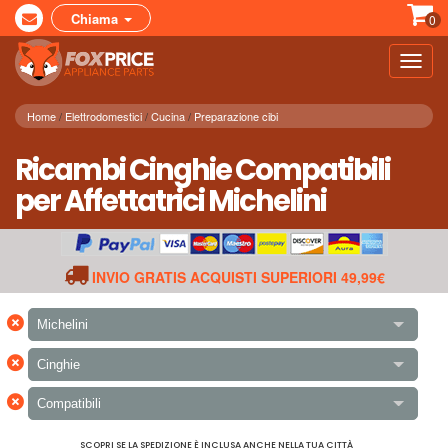
Chiama
0
Toggl
navig
Home
Elettrodomestici
Cucina
Preparazione cibi
Ricambi Cinghie Compatibili
per Affettatrici Michelini
INVIO GRATIS ACQUISTI SUPERIORI 49,99€
×
Michelini
×
Cinghie
×
Compatibili
SCOPRI SE LA SPEDIZIONE È INCLUSA ANCHE NELLA TUA CITTÀ