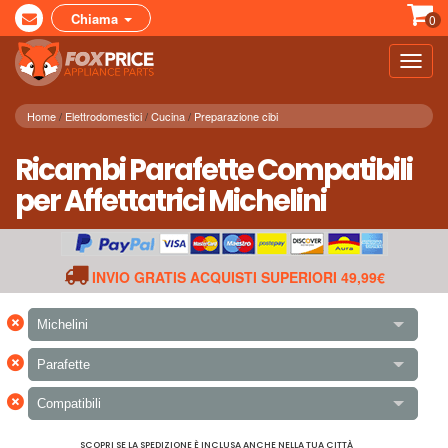
Chiama
0
Toggl
navig
Home
Elettrodomestici
Cucina
Preparazione cibi
Ricambi Parafette Compatibili
per Affettatrici Michelini
INVIO GRATIS ACQUISTI SUPERIORI 49,99€
×
Michelini
×
Parafette
×
Compatibili
SCOPRI SE LA SPEDIZIONE È INCLUSA ANCHE NELLA TUA CITTÀ