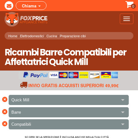
Chiama
0
Toggl
navig
Home
Elettrodomestici
Cucina
Preparazione cibi
Ricambi Barre Compatibili per
Affettatrici Quick Mill
INVIO GRATIS ACQUISTI SUPERIORI 49,99€
×
Quick Mill
×
Barre
×
Compatibili
SCOPRI SE LA SPEDIZIONE È INCLUSA ANCHE NELLA TUA CITTÀ