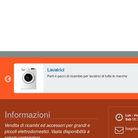
Lavatrici
Parti e pezzi di ricambio per lavatrici di tutte le marche
Informazioni
Lun - Ve
Sab
08.3
Vendita di ricambi ed accessori per grandi e
foxpri
piccoli elettrodomestici. Vasta disponibilità a
prezzi vantaggiosi.