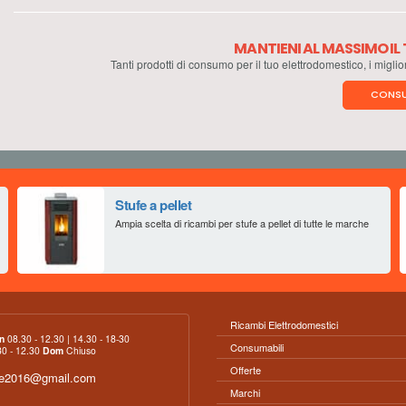
MANTIENI AL MASSIMO I
Tanti prodotti di consumo per il tuo elettrodomestico, i miglio
CONSU
Stufe a pellet
Ampia scelta di ricambi per stufe a pellet di tutte le marche
Ricambi Elettrodomestici
n
08.30 - 12.30 | 14.30 - 18-30
Consumabili
0 - 12.30
Dom
Chiuso
Offerte
ce2016@gmail.com
Marchi