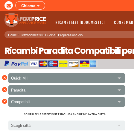
Chiama
RICAMBI ELETTRODOMESTICI
CONSUMABI
Home
Elettrodomestici
Cucina
Preparazione cibi
Ricambi Paradita Compatibili per A
×
Quick Mill
×
Paradita
×
Compatibili
SCOPRI SE LA SPEDIZIONE È INCLUSA ANCHE NELLA TUA CITTÀ
Scegli città