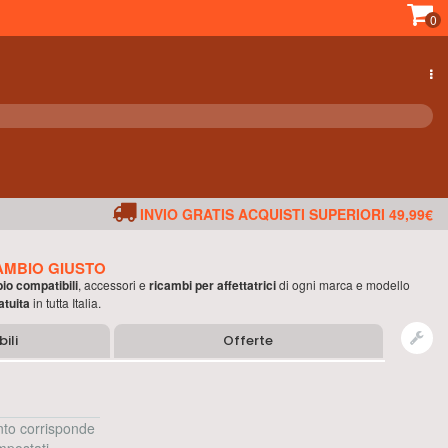
0
INVIO GRATIS ACQUISTI SUPERIORI 49,99€
AMBIO GIUSTO
bio compatibili
, accessori e
ricambi per
affettatrici
di ogni marca e modello
atuita
in tutta Italia.
ili
Offerte
to corrisponde