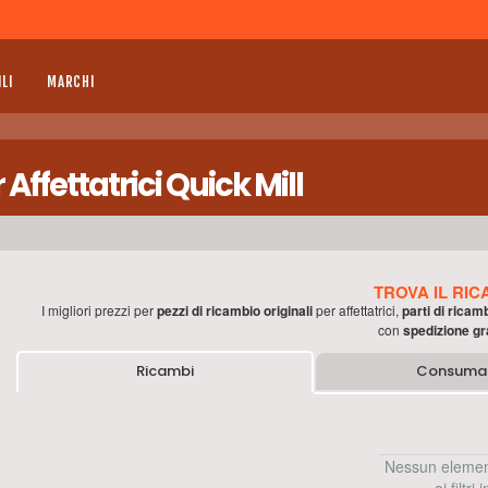
LI
MARCHI
ffettatrici Quick Mill
TROVA IL RIC
I migliori prezzi per
pezzi di ricambio originali
per
affettatrici
,
parti di ricam
con
spedizione gr
Ricambi
Consumab
Nessun elemen