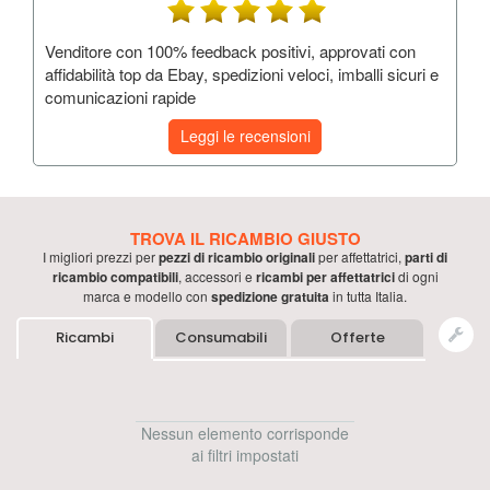
Venditore con 100% feedback positivi, approvati con
affidabilità top da Ebay, spedizioni veloci, imballi sicuri e
comunicazioni rapide
Leggi le recensioni
TROVA IL RICAMBIO GIUSTO
I migliori prezzi per
pezzi di ricambio originali
per
affettatrici
,
parti di
ricambio compatibili
, accessori e
ricambi per
affettatrici
di ogni
marca e modello con
spedizione gratuita
in tutta Italia.
Ricambi
Consumabili
Offerte
Nessun elemento corrisponde
ai filtri impostati