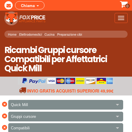
Chiama
0
Toggl
navig
Home
Elettrodomestici
Cucina
Preparazione cibi
Ricambi Gruppi cursore
Compatibili per Affettatrici
Quick Mill
INVIO GRATIS ACQUISTI SUPERIORI 49,99€
×
Quick Mill
×
Gruppi cursore
×
Compatibili