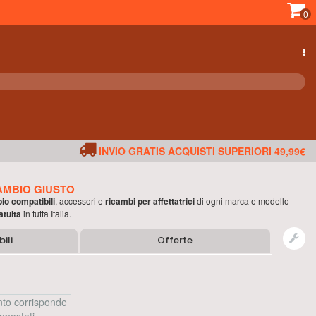
0
INVIO GRATIS ACQUISTI SUPERIORI 49,99€
AMBIO GIUSTO
bio compatibili
, accessori e
ricambi per
affettatrici
di ogni marca e modello
atuita
in tutta Italia.
ili
Offerte
to corrisponde