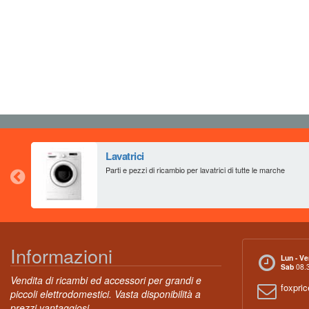
Lavatrici
Parti e pezzi di ricambio per lavatrici di tutte le marche
Informazioni
Lun - Ve
Sab
08.3
Vendita di ricambi ed accessori per grandi e
foxpri
piccoli elettrodomestici. Vasta disponibilità a
prezzi vantaggiosi.