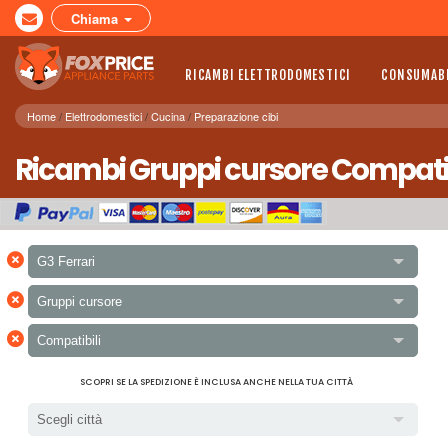
Chiama
RICAMBI ELETTRODOMESTICI
CONSUMABI
Home
Elettrodomestici
Cucina
Preparazione cibi
Ricambi Gruppi cursore Compatibil
×
G3 Ferrari
×
Gruppi cursore
×
Compatibili
SCOPRI SE LA SPEDIZIONE È INCLUSA ANCHE NELLA TUA CITTÀ
Scegli città