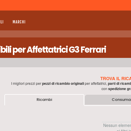
LI
MARCHI
i per Affettatrici G3 Ferrari
TROVA IL RIC
I migliori prezzi per
pezzi di ricambio originali
per
affettatrici
,
parti di ricam
con
spedizione gr
Ricambi
Consumab
Nessun elemen