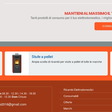
MANTIENI AL MASSIMO I
Tanti prodotti di consumo per il tuo elettrodomestico, i miglio
CONSU
Stufe a pellet
Ampia scelta di ricambi per stufe a pellet di tutte le marche
Ricambi Elettrodomestici
n
08.30 - 12.30 | 14.30 - 18-30
Consumabili
0 - 12.30
Dom
Chiuso
Offerte
ce2016@gmail.com
Marchi