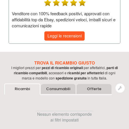
Venditore con 100% feedback positivi, approvati con
affidabilità top da Ebay, spedizioni veloci, imballi sicuri e
comunicazioni rapide
Leggi le recensioni
TROVA IL RICAMBIO GIUSTO
I migliori prezzi per
pezzi di ricambio originali
per
affettatrici
,
parti di
ricambio compatibili
, accessori e
ricambi per
affettatrici
di ogni
marca e modello con
spedizione gratuita
in tutta Italia.
Ricambi
Consumabili
Offerte
Nessun elemento corrisponde
ai filtri impostati