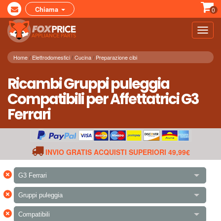
Chiama
0
Toggl
navig
Home
Elettrodomestici
Cucina
Preparazione cibi
Ricambi Gruppi puleggia
Compatibili per Affettatrici G3
Ferrari
INVIO GRATIS ACQUISTI SUPERIORI 49,99€
×
G3 Ferrari
×
Gruppi puleggia
×
Compatibili