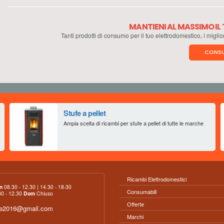
MANTIENI AL MASSIMO I
Tanti prodotti di consumo per il tuo elettrodomestico, i miglio
CONSU
Stufe a pellet
Ampia scelta di ricambi per stufe a pellet di tutte le marche
Ricambi Elettrodomestici
n
08.30 - 12.30 | 14.30 - 18-30
Consumabili
0 - 12.30
Dom
Chiuso
Offerte
ce2016@gmail.com
Marchi