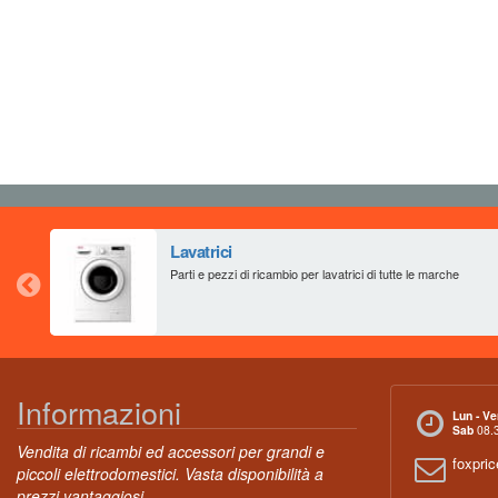
Lavatrici
Parti e pezzi di ricambio per lavatrici di tutte le marche
Informazioni
Lun - Ve
Sab
08.3
Vendita di ricambi ed accessori per grandi e
foxpri
piccoli elettrodomestici. Vasta disponibilità a
prezzi vantaggiosi.