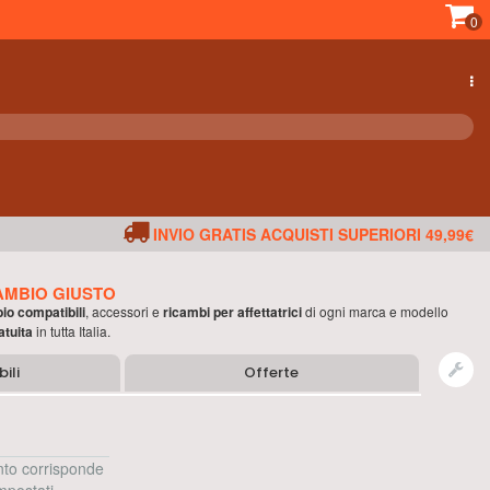
0
INVIO GRATIS ACQUISTI SUPERIORI 49,99€
AMBIO GIUSTO
bio compatibili
, accessori e
ricambi per
affettatrici
di ogni marca e modello
atuita
in tutta Italia.
ili
Offerte
to corrisponde