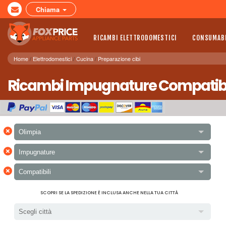
Chiama
RICAMBI ELETTRODOMESTICI
CONSUMABI
Home
Elettrodomestici
Cucina
Preparazione cibi
Ricambi Impugnature Compatibili 
×
Olimpia
×
Impugnature
×
Compatibili
SCOPRI SE LA SPEDIZIONE È INCLUSA ANCHE NELLA TUA CITTÀ
Scegli città