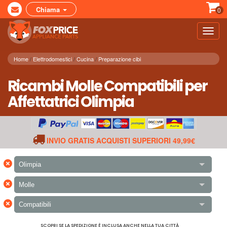
Chiama
0
Toggl
navig
Home
Elettrodomestici
Cucina
Preparazione cibi
Ricambi Molle Compatibili per
Affettatrici Olimpia
INVIO GRATIS ACQUISTI SUPERIORI 49,99€
×
Olimpia
×
Molle
×
Compatibili
SCOPRI SE LA SPEDIZIONE È INCLUSA ANCHE NELLA TUA CITTÀ