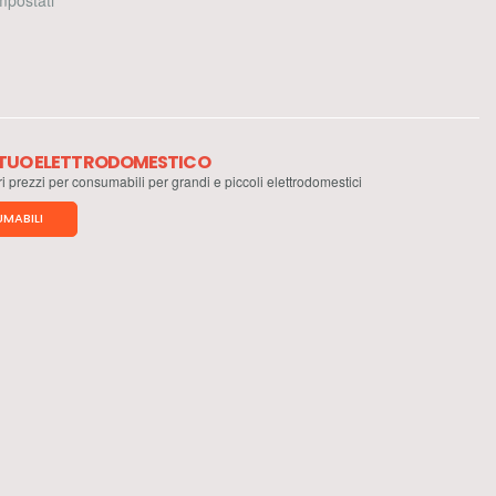
 impostati
L TUO ELETTRODOMESTICO
ri prezzi per consumabili per grandi e piccoli elettrodomestici
MABILI