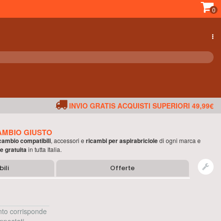
0
INVIO GRATIS ACQUISTI SUPERIORI 49,99€
AMBIO GIUSTO
ricambio compatibili
, accessori e
ricambi per
aspirabriciole
di ogni marca e
e gratuita
in tutta Italia.
ili
Offerte
to corrisponde