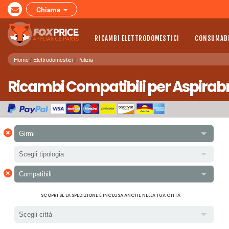
Chiama
RICAMBI ELETTRODOMESTICI
CONSUMABI
Home
Elettrodomestici
Pulizia
Ricambi Compatibili per Aspirabr
×
Girmi
Scegli tipologia
×
Compatibili
SCOPRI SE LA SPEDIZIONE È INCLUSA ANCHE NELLA TUA CITTÀ
Scegli città