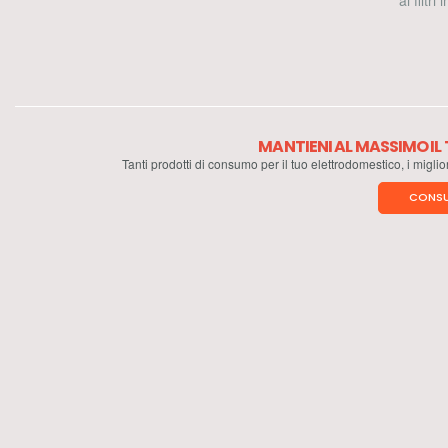
ai filtri
MANTIENI AL MASSIMO I
Tanti prodotti di consumo per il tuo elettrodomestico, i miglio
CONSU