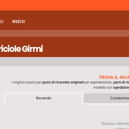
LI
MARCHI
iciole Girmi
TROVA IL RIC
I migliori prezzi per
pezzi di ricambio originali
per
aspirabriciole
,
parti di 
modello con
spedizion
Ricambi
Consumab
Nessun elemen