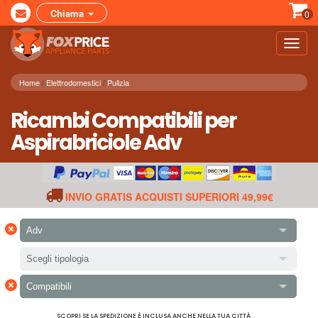
Chiama
0
Toggl
navig
Home
Elettrodomestici
Pulizia
Ricambi Compatibili per
Aspirabriciole Adv
INVIO GRATIS ACQUISTI SUPERIORI 49,99€
×
Adv
Scegli tipologia
×
Compatibili
SCOPRI SE LA SPEDIZIONE È INCLUSA ANCHE NELLA TUA CITTÀ