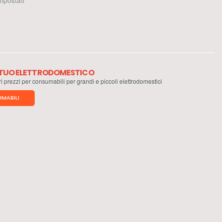
 impostati
L TUO ELETTRODOMESTICO
ri prezzi per consumabili per grandi e piccoli elettrodomestici
MABILI