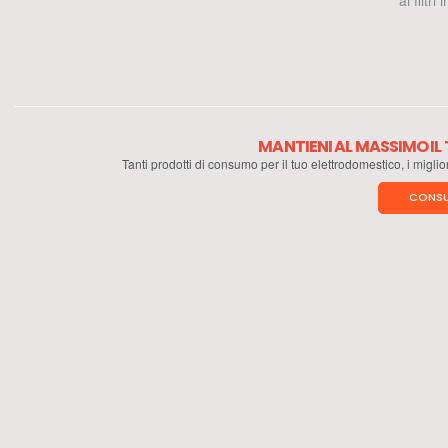
ai filtri
MANTIENI AL MASSIMO I
Tanti prodotti di consumo per il tuo elettrodomestico, i miglio
CONSU