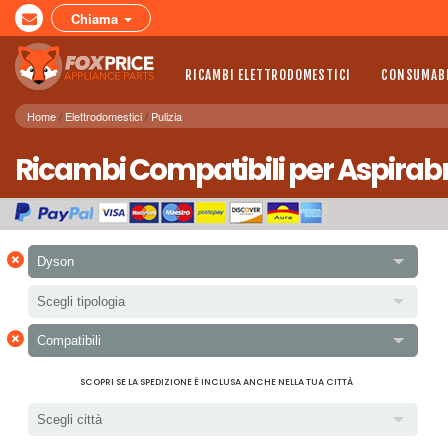
Chiama
RICAMBI ELETTRODOMESTICI
CONSUMABI
Home
Elettrodomestici
Pulizia
Ricambi Compatibili per Aspirabr
×
Dyson
Scegli tipologia
×
Compatibili
SCOPRI SE LA SPEDIZIONE È INCLUSA ANCHE NELLA TUA CITTÀ
Scegli città