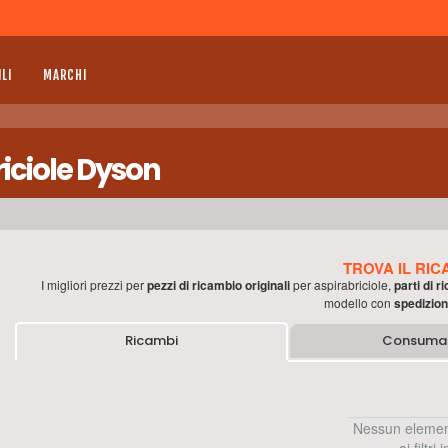
LI
MARCHI
iciole Dyson
TROVA IL RIC
I migliori prezzi per
pezzi di ricambio originali
per
aspirabriciole
,
parti di 
modello con
spedizion
Ricambi
Consumab
Nessun elemen