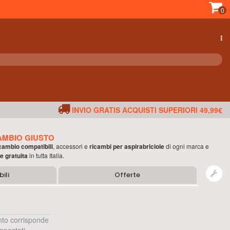
0
INVIO GRATIS ACQUISTI SUPERIORI 49,99€
AMBIO GIUSTO
ricambio compatibili
, accessori e
ricambi per
aspirabriciole
di ogni marca e
e gratuita
in tutta Italia.
ili
Offerte
to corrisponde