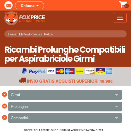
Chiama
0
Toggl
navig
Home
Elettrodomestici
Pulizia
Ricambi Prolunghe Compatibili
per Aspirabriciole Girmi
INVIO GRATIS ACQUISTI SUPERIORI 49,99€
×
Girmi
×
Prolunghe
×
Compatibili
SCOPRI SE LA SPEDIZIONE È INCLUSA ANCHE NELLA TUA CITTÀ