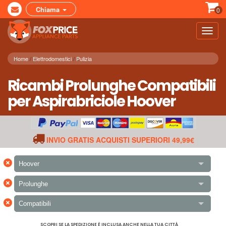
Chiama
0
Toggl
navig
Home
Elettrodomestici
Pulizia
Ricambi Prolunghe Compatibili
per Aspirabriciole Hoover
INVIO GRATIS ACQUISTI SUPERIORI 49,99€
×
Hoover
×
Prolunghe
×
Compatibili
SCOPRI SE LA SPEDIZIONE È INCLUSA ANCHE NELLA TUA CITTÀ