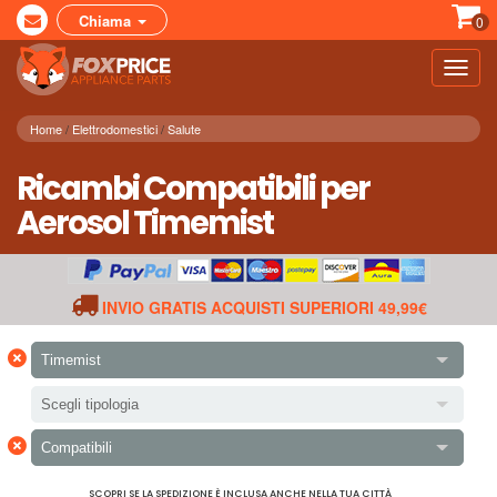
Chiama
0
Toggl
navig
Home
Elettrodomestici
Salute
Ricambi Compatibili per
Aerosol Timemist
INVIO GRATIS ACQUISTI SUPERIORI 49,99€
×
Timemist
Scegli tipologia
×
Compatibili
SCOPRI SE LA SPEDIZIONE È INCLUSA ANCHE NELLA TUA CITTÀ