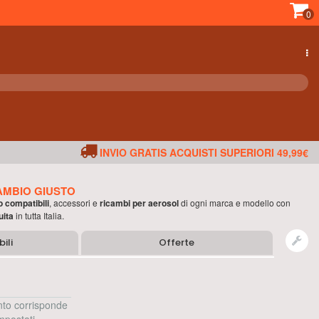
0
INVIO GRATIS ACQUISTI SUPERIORI 49,99€
AMBIO GIUSTO
o compatibili
, accessori e
ricambi per
aerosol
di ogni marca e modello con
uita
in tutta Italia.
ili
Offerte
to corrisponde