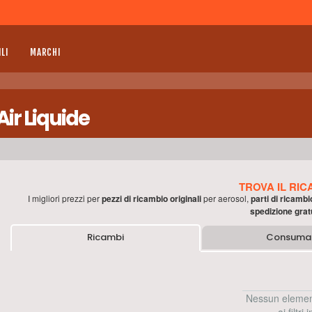
LI
MARCHI
ir Liquide
TROVA IL RIC
I migliori prezzi per
pezzi di ricambio originali
per
aerosol
,
parti di ricambi
spedizione grat
Ricambi
Consumab
Nessun elemen