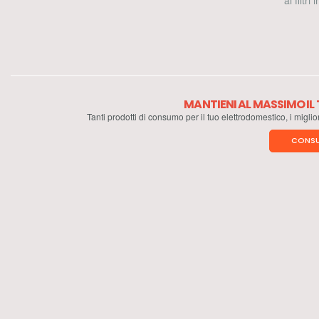
ai filtri
MANTIENI AL MASSIMO I
Tanti prodotti di consumo per il tuo elettrodomestico, i miglio
CONSU