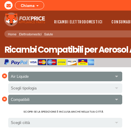
Chiama
RICAMBI ELETTRODOMESTICI
CONSUMABI
Home
Elettrodomestici
Salute
Ricambi Compatibili per Aerosol A
×
Air Liquide
Scegli tipologia
×
Compatibili
SCOPRI SE LA SPEDIZIONE È INCLUSA ANCHE NELLA TUA CITTÀ
Scegli città