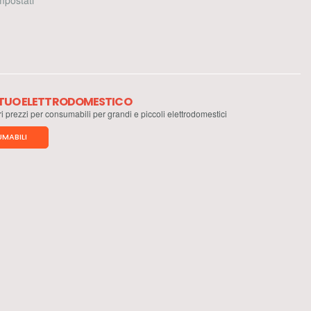
 impostati
L TUO ELETTRODOMESTICO
ri prezzi per consumabili per grandi e piccoli elettrodomestici
MABILI