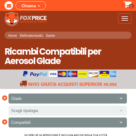
Chiama
0
Toggl
navig
Home
Elettrodomestici
Salute
Ricambi Compatibili per
Aerosol Glade
INVIO GRATIS ACQUISTI SUPERIORI 49,99€
×
Glade
Scegli tipologia
×
Compatibili
SCOPRI SE LA SPEDIZIONE È INCLUSA ANCHE NELLA TUA CITTÀ