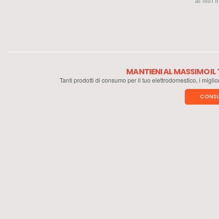
ai filtri
MANTIENI AL MASSIMO I
Tanti prodotti di consumo per il tuo elettrodomestico, i miglio
CONSU