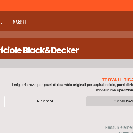
LI
MARCHI
riciole Black&Decker
TROVA IL RIC
I migliori prezzi per
pezzi di ricambio originali
per
aspirabriciole
,
parti di 
modello con
spedizion
Ricambi
Consumab
Nessun elemen