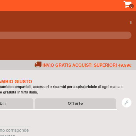
0
INVIO GRATIS ACQUISTI SUPERIORI 49,99€
AMBIO GIUSTO
ricambio compatibili
, accessori e
ricambi per
aspirabriciole
di ogni marca e
e gratuita
in tutta Italia.
ili
Offerte
to corrisponde