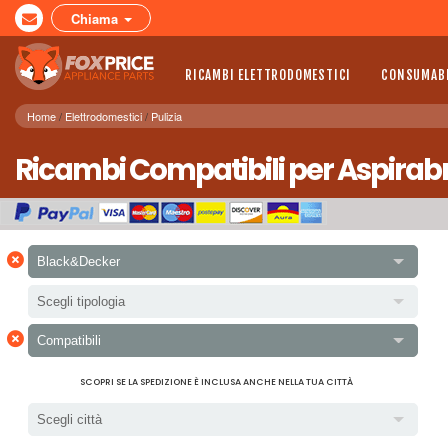
Chiama
RICAMBI ELETTRODOMESTICI
CONSUMABI
Home
Elettrodomestici
Pulizia
Ricambi Compatibili per Aspirab
×
Black&Decker
Scegli tipologia
×
Compatibili
SCOPRI SE LA SPEDIZIONE È INCLUSA ANCHE NELLA TUA CITTÀ
Scegli città