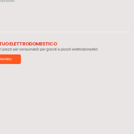
 impostati
L TUO ELETTRODOMESTICO
ri prezzi per consumabili per grandi e piccoli elettrodomestici
MABILI