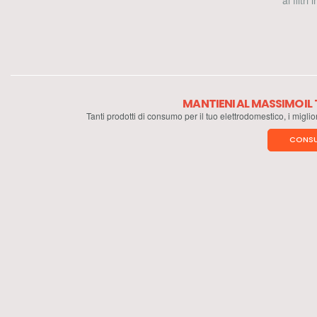
ai filtri
MANTIENI AL MASSIMO I
Tanti prodotti di consumo per il tuo elettrodomestico, i miglio
CONSU