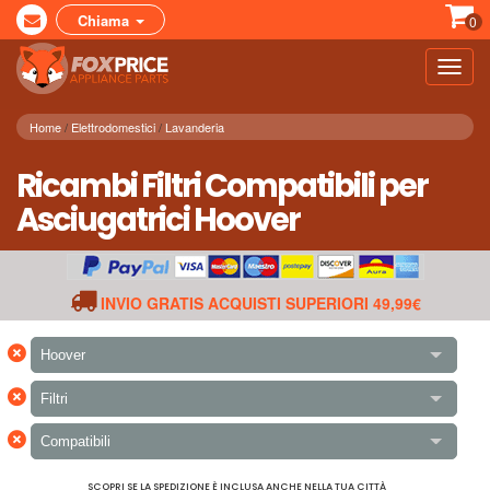
Chiama
0
Toggl
navig
Home
Elettrodomestici
Lavanderia
Ricambi Filtri Compatibili per
Asciugatrici Hoover
INVIO GRATIS ACQUISTI SUPERIORI 49,99€
×
Hoover
×
Filtri
×
Compatibili
SCOPRI SE LA SPEDIZIONE È INCLUSA ANCHE NELLA TUA CITTÀ