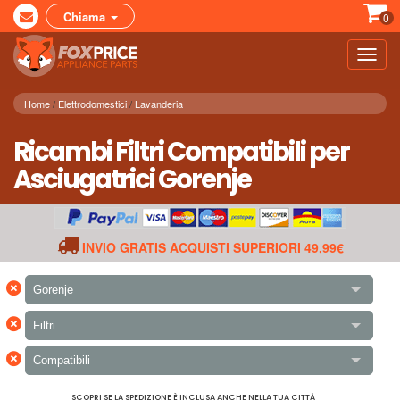
Chiama
0
Toggl
navig
Home
Elettrodomestici
Lavanderia
Ricambi Filtri Compatibili per
Asciugatrici Gorenje
INVIO GRATIS ACQUISTI SUPERIORI 49,99€
×
Gorenje
×
Filtri
×
Compatibili
SCOPRI SE LA SPEDIZIONE È INCLUSA ANCHE NELLA TUA CITTÀ