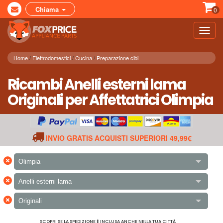
Chiama
0
Toggl
navig
Home
Elettrodomestici
Cucina
Preparazione cibi
Ricambi Anelli esterni lama
Originali per Affettatrici Olimpia
INVIO GRATIS ACQUISTI SUPERIORI 49,99€
×
Olimpia
×
Anelli esterni lama
×
Originali
SCOPRI SE LA SPEDIZIONE È INCLUSA ANCHE NELLA TUA CITTÀ