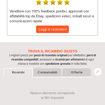
Venditore con 100% feedback positivi, approvati con
affidabilità top da Ebay, spedizioni veloci, imballi sicuri e
comunicazioni rapide
Leggi le recensioni
TROVA IL RICAMBIO GIUSTO
I migliori prezzi per
pezzi di ricambio originali
per
affettatrici
,
parti di
ricambio compatibili
, accessori e
ricambi per
affettatrici
di ogni
marca e modello con
spedizione gratuita
in tutta Italia.
Ricambi
Consumabili
Offerte
Nessun elemento corrisponde
ai filtri impostati