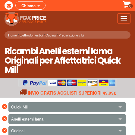
Chiama
0
Toggl
navig
Home
Elettrodomestici
Cucina
Preparazione cibi
Ricambi Anelli esterni lama
Originali per Affettatrici Quick
Mill
INVIO GRATIS ACQUISTI SUPERIORI 49,99€
×
Quick Mill
×
Anelli esterni lama
×
Originali