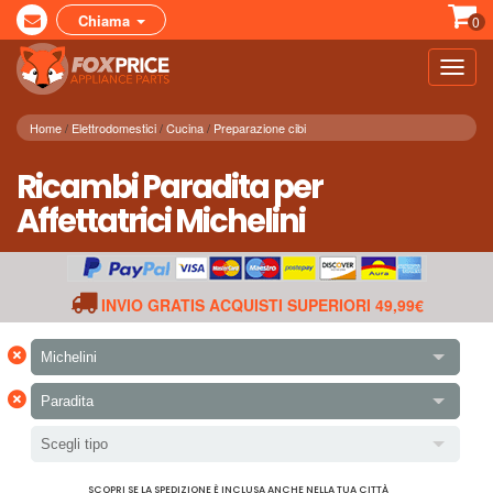
Chiama
0
Toggl
navig
Home
Elettrodomestici
Cucina
Preparazione cibi
Ricambi Paradita per
Affettatrici Michelini
INVIO GRATIS ACQUISTI SUPERIORI 49,99€
×
Michelini
×
Paradita
Scegli tipo
SCOPRI SE LA SPEDIZIONE È INCLUSA ANCHE NELLA TUA CITTÀ