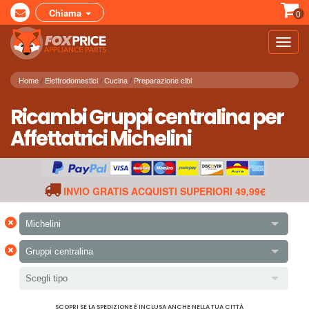
Chiama
0
Toggl
navig
Home
Elettrodomestici
Cucina
Preparazione cibi
Ricambi Gruppi centralina per
Affettatrici Michelini
INVIO GRATIS ACQUISTI SUPERIORI 49,99€
×
Michelini
×
Gruppi centralina
Scegli tipo
SCOPRI SE LA SPEDIZIONE È INCLUSA ANCHE NELLA TUA CITTÀ