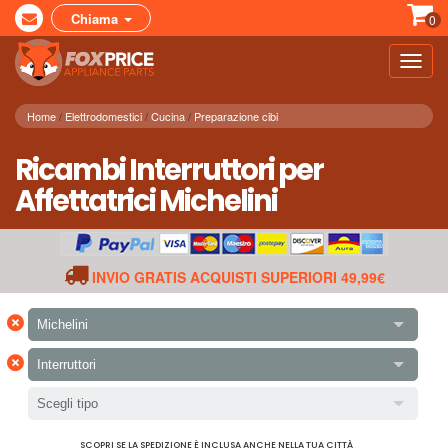
Chiama
0
Toggl
navig
Home
Elettrodomestici
Cucina
Preparazione cibi
Ricambi Interruttori per
Affettatrici Michelini
INVIO GRATIS ACQUISTI SUPERIORI 49,99€
×
Michelini
×
Interruttori
Scegli tipo
SCOPRI SE LA SPEDIZIONE È INCLUSA ANCHE NELLA TUA CITTÀ