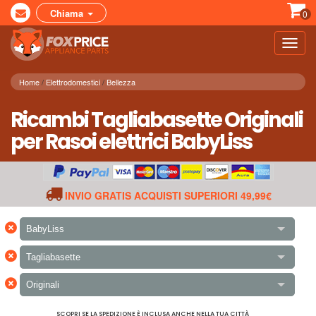
Chiama
0
Toggl
navig
Home
Elettrodomestici
Bellezza
Ricambi Tagliabasette Originali
per Rasoi elettrici BabyLiss
INVIO GRATIS ACQUISTI SUPERIORI 49,99€
×
BabyLiss
×
Tagliabasette
×
Originali
SCOPRI SE LA SPEDIZIONE È INCLUSA ANCHE NELLA TUA CITTÀ