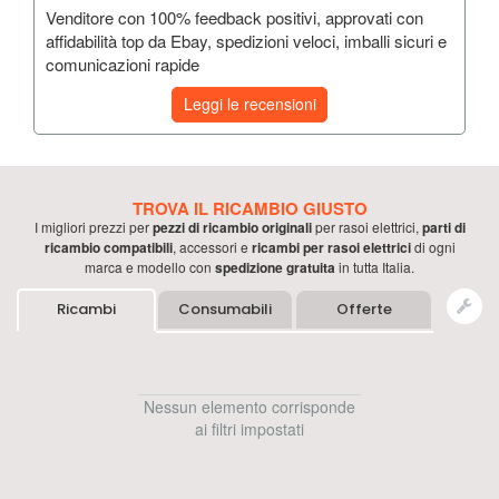
Venditore con 100% feedback positivi, approvati con
affidabilità top da Ebay, spedizioni veloci, imballi sicuri e
comunicazioni rapide
Leggi le recensioni
TROVA IL RICAMBIO GIUSTO
I migliori prezzi per
pezzi di ricambio originali
per
rasoi elettrici
,
parti di
ricambio compatibili
, accessori e
ricambi per
rasoi elettrici
di ogni
marca e modello con
spedizione gratuita
in tutta Italia.
Ricambi
Consumabili
Offerte
Nessun elemento corrisponde
ai filtri impostati