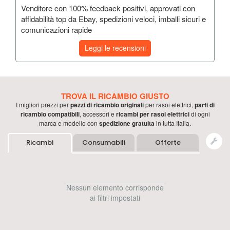
Venditore con 100% feedback positivi, approvati con
affidabilità top da Ebay, spedizioni veloci, imballi sicuri e
comunicazioni rapide
Leggi le recensioni
TROVA IL RICAMBIO GIUSTO
I migliori prezzi per
pezzi di ricambio originali
per
rasoi elettrici
,
parti di
ricambio compatibili
, accessori e
ricambi per
rasoi elettrici
di ogni
marca e modello con
spedizione gratuita
in tutta Italia.
Ricambi
Consumabili
Offerte
Nessun elemento corrisponde
ai filtri impostati