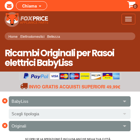
Chiama
0
Toggl
navig
Home
Elettrodomestici
Bellezza
Ricambi Originali per Rasoi
elettrici BabyLiss
INVIO GRATIS ACQUISTI SUPERIORI 49,99€
×
BabyLiss
Scegli tipologia
×
Originali
SCOPRI SE LA SPEDIZIONE È INCLUSA ANCHE NELLA TUA CITTÀ