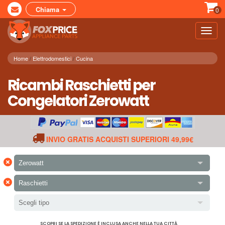
Chiama
0
Toggl
navig
Home
Elettrodomestici
Cucina
Ricambi Raschietti per
Congelatori Zerowatt
INVIO GRATIS ACQUISTI SUPERIORI 49,99€
×
Zerowatt
×
Raschietti
Scegli tipo
SCOPRI SE LA SPEDIZIONE È INCLUSA ANCHE NELLA TUA CITTÀ