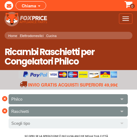
Chiama
0
Toggl
navig
Home
Elettrodomestici
Cucina
Ricambi Raschietti per
Congelatori Philco
INVIO GRATIS ACQUISTI SUPERIORI 49,99€
×
Philco
×
Raschietti
Scegli tipo
SCOPRI SE LA SPEDIZIONE È INCLUSA ANCHE NELLA TUA CITTÀ