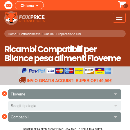
Chiama
0
Toggl
navig
Home
Elettrodomestici
Cucina
Preparazione cibi
Ricambi Compatibili per
Bilance pesa alimenti Floveme
INVIO GRATIS ACQUISTI SUPERIORI 49,99€
×
Floveme
Scegli tipologia
×
Compatibili
SCOPRI SE LA SPEDIZIONE È INCLUSA ANCHE NELLA TUA CITTÀ