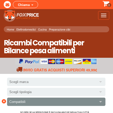
Chiama
0
Toggl
navig
Home
Elettrodomestici
Cucina
Preparazione cibi
Ricambi Compatibili per
Bilance pesa alimenti
INVIO GRATIS ACQUISTI SUPERIORI 49,99€
Scegli marca
Scegli tipologia
×
Compatibili
SCOPRI SE LA SPEDIZIONE È INCLUSA ANCHE NELLA TUA CITTÀ