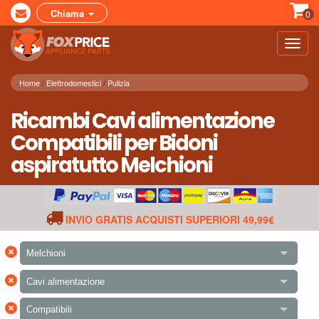
Chiama
0
Toggl
navig
Home
Elettrodomestici
Pulizia
Ricambi Cavi alimentazione
Compatibili per Bidoni
aspiratutto Melchioni
INVIO GRATIS ACQUISTI SUPERIORI 49,99€
×
Melchioni
×
Cavi alimentazione
×
Compatibili