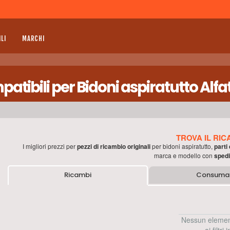
LI
MARCHI
tibili per Bidoni aspiratutto Alfa
TROVA IL RIC
I migliori prezzi per
pezzi di ricambio originali
per
bidoni aspiratutto
,
parti
marca e modello con
spedi
Ricambi
Consumab
Nessun elemen