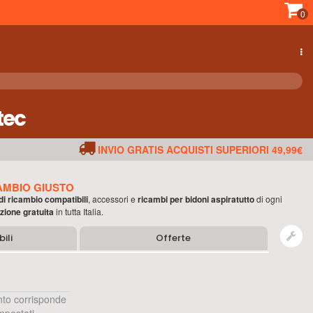
0
tec
INVIO GRATIS ACQUISTI SUPERIORI 49,99€
AMBIO GIUSTO
 di ricambio compatibili
, accessori e
ricambi per
bidoni aspiratutto
di ogni
zione gratuita
in tutta Italia.
ili
Offerte
to corrisponde