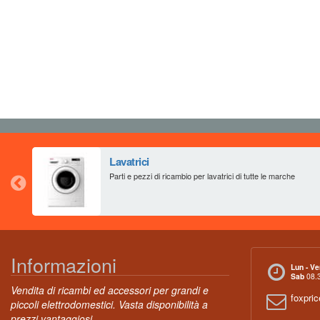
Lavatrici
Parti e pezzi di ricambio per lavatrici di tutte le marche
Informazioni
Lun - Ve
Sab
08.3
Vendita di ricambi ed accessori per grandi e
foxpri
piccoli elettrodomestici. Vasta disponibilità a
prezzi vantaggiosi.