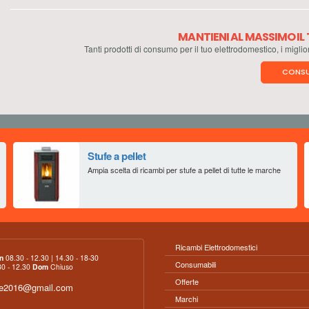
MANTIENI AL MASSIMO I
Tanti prodotti di consumo per il tuo elettrodomestico, i miglio
CONSU
Stufe a pellet
Ampia scelta di ricambi per stufe a pellet di tutte le marche
Ricambi Elettrodomestici
n
08.30 - 12.30 | 14.30 - 18-30
Consumabili
0 - 12.30
Dom
Chiuso
Offerte
ce2016@gmail.com
Marchi