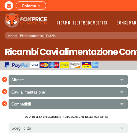
Chiama
RICAMBI ELETTRODOMESTICI
CONSUMABI
Home
Elettrodomestici
Pulizia
Ricambi Cavi alimentazione Compa
×
Alfatec
×
Cavi alimentazione
×
Compatibili
SCOPRI SE LA SPEDIZIONE È INCLUSA ANCHE NELLA TUA CITTÀ
Scegli città