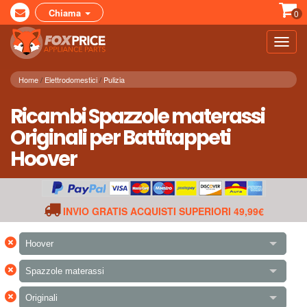
Chiama
0
Toggl
navig
Home
Elettrodomestici
Pulizia
Ricambi Spazzole materassi
Originali per Battitappeti
Hoover
INVIO GRATIS ACQUISTI SUPERIORI 49,99€
×
Hoover
×
Spazzole materassi
×
Originali