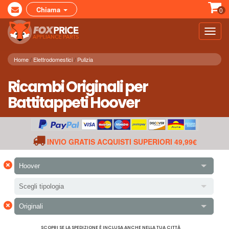
Chiama
0
Toggl
navig
Home
Elettrodomestici
Pulizia
Ricambi Originali per
Battitappeti Hoover
INVIO GRATIS ACQUISTI SUPERIORI 49,99€
×
Hoover
Scegli tipologia
×
Originali
SCOPRI SE LA SPEDIZIONE È INCLUSA ANCHE NELLA TUA CITTÀ