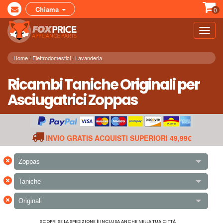
Chiama
0
Toggl
navig
Home
Elettrodomestici
Lavanderia
Ricambi Taniche Originali per
Asciugatrici Zoppas
INVIO GRATIS ACQUISTI SUPERIORI 49,99€
×
Zoppas
×
Taniche
×
Originali
SCOPRI SE LA SPEDIZIONE È INCLUSA ANCHE NELLA TUA CITTÀ