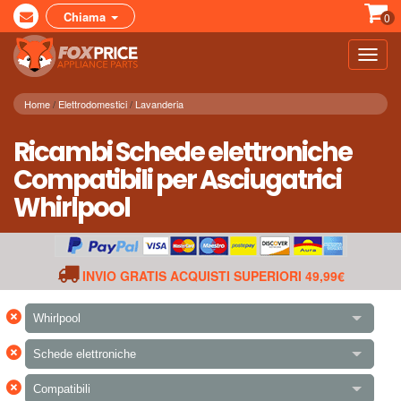
Chiama
0
Toggl
navig
Home
Elettrodomestici
Lavanderia
Ricambi Schede elettroniche
Compatibili per Asciugatrici
Whirlpool
INVIO GRATIS ACQUISTI SUPERIORI 49,99€
×
Whirlpool
×
Schede elettroniche
×
Compatibili