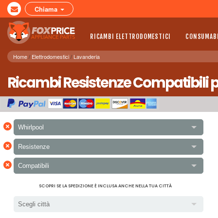
Chiama
RICAMBI ELETTRODOMESTICI
CONSUMABI
Home
Elettrodomestici
Lavanderia
Ricambi Resistenze Compatibili p
×
Whirlpool
×
Resistenze
×
Compatibili
SCOPRI SE LA SPEDIZIONE È INCLUSA ANCHE NELLA TUA CITTÀ
Scegli città