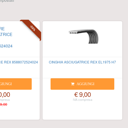
 impostati
-35%
E REX 8588072524024
CINGHIA ASCIUGATRICE REX EL1975 H7
GIUNGI
AGGIUNGI
0,00
€ 9,00
9,00