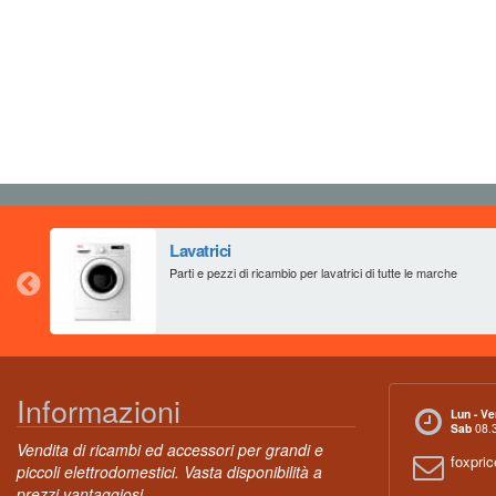
Lavatrici
Parti e pezzi di ricambio per lavatrici di tutte le marche
Informazioni
Lun - Ve
Sab
08.3
Vendita di ricambi ed accessori per grandi e
foxpri
piccoli elettrodomestici. Vasta disponibilità a
prezzi vantaggiosi.