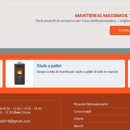
MANTIENI AL MASSIMO I
Tanti prodotti di consumo per il tuo elettrodomestico, i miglio
CONSU
Stufe a pellet
Ampia scelta di ricambi per stufe a pellet di tutte le marche
Ricambi Elettrodomestici
n
08.30 - 12.30 | 14.30 - 18-30
Consumabili
0 - 12.30
Dom
Chiuso
Offerte
ce2016@gmail.com
Marchi