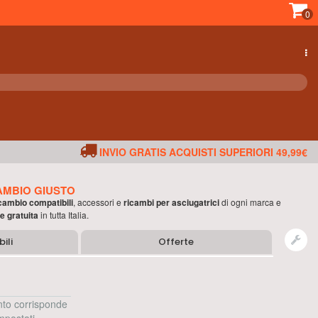
0
INVIO GRATIS ACQUISTI SUPERIORI 49,99€
AMBIO GIUSTO
icambio compatibili
, accessori e
ricambi per
asciugatrici
di ogni marca e
e gratuita
in tutta Italia.
ili
Offerte
to corrisponde