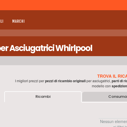
LI
MARCHI
er Asciugatrici Whirlpool
TROVA IL RIC
I migliori prezzi per
pezzi di ricambio originali
per
asciugatrici
,
parti di r
modello con
spedizion
Ricambi
Consumab
Nessun elemen