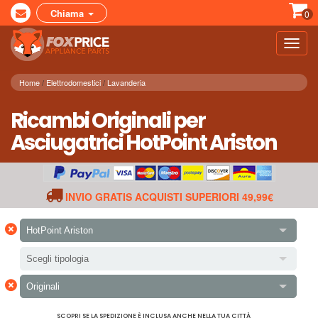
Chiama
0
Toggl
navig
Home
Elettrodomestici
Lavanderia
Ricambi Originali per
Asciugatrici HotPoint Ariston
INVIO GRATIS ACQUISTI SUPERIORI 49,99€
×
HotPoint Ariston
Scegli tipologia
×
Originali
SCOPRI SE LA SPEDIZIONE È INCLUSA ANCHE NELLA TUA CITTÀ