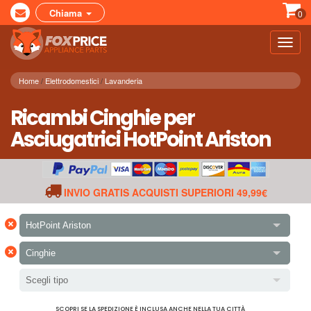
Chiama
0
Toggl
navig
Home
Elettrodomestici
Lavanderia
Ricambi Cinghie per
Asciugatrici HotPoint Ariston
INVIO GRATIS ACQUISTI SUPERIORI 49,99€
×
HotPoint Ariston
×
Cinghie
Scegli tipo
SCOPRI SE LA SPEDIZIONE È INCLUSA ANCHE NELLA TUA CITTÀ