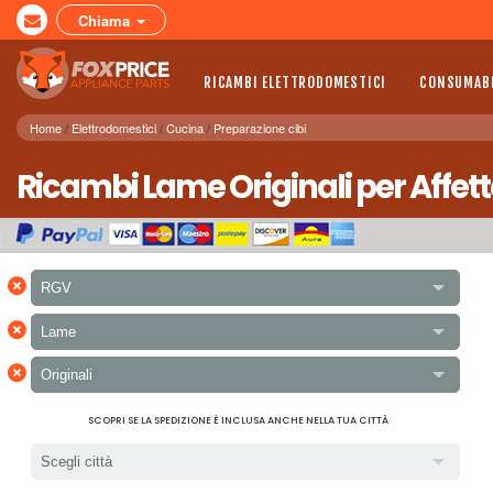
Chiama
RICAMBI ELETTRODOMESTICI
CONSUMABI
Home
Elettrodomestici
Cucina
Preparazione cibi
Ricambi Lame Originali per Affett
×
RGV
×
Lame
×
Originali
SCOPRI SE LA SPEDIZIONE È INCLUSA ANCHE NELLA TUA CITTÀ
Scegli città