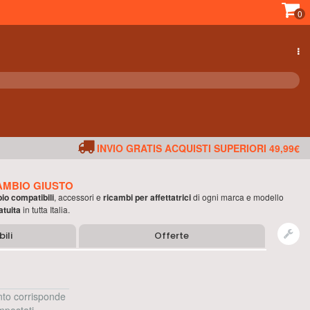
0
INVIO GRATIS ACQUISTI SUPERIORI 49,99€
AMBIO GIUSTO
bio compatibili
, accessori e
ricambi per
affettatrici
di ogni marca e modello
atuita
in tutta Italia.
ili
Offerte
to corrisponde