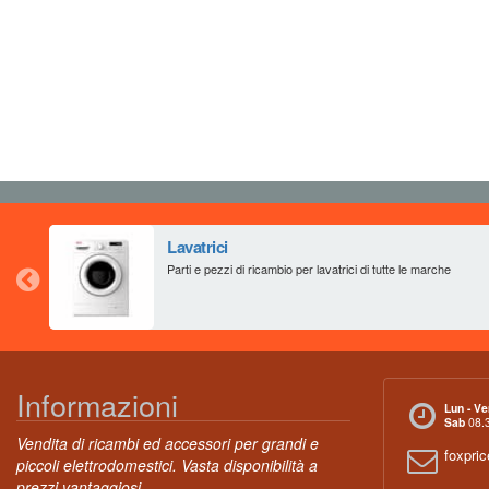
Lavatrici
Parti e pezzi di ricambio per lavatrici di tutte le marche
Informazioni
Lun - Ve
Sab
08.3
Vendita di ricambi ed accessori per grandi e
foxpri
piccoli elettrodomestici. Vasta disponibilità a
prezzi vantaggiosi.