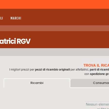
LI
MARCHI
atrici RGV
TROVA IL RIC
I migliori prezzi per
pezzi di ricambio originali
per
affettatrici
,
parti di ricam
con
spedizione gr
Ricambi
Consumab
Nessun elemen