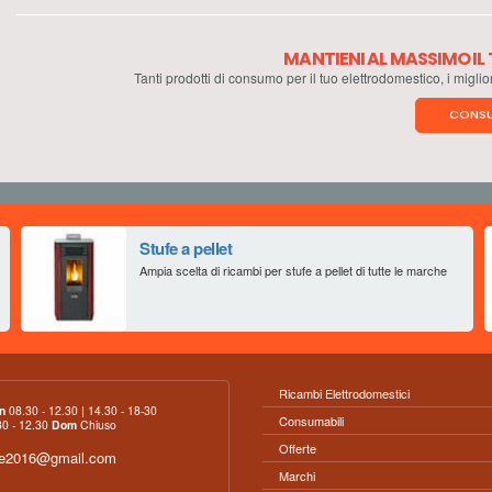
MANTIENI AL MASSIMO I
Tanti prodotti di consumo per il tuo elettrodomestico, i miglio
CONSU
Stufe a pellet
Ampia scelta di ricambi per stufe a pellet di tutte le marche
Ricambi Elettrodomestici
n
08.30 - 12.30 | 14.30 - 18-30
Consumabili
0 - 12.30
Dom
Chiuso
Offerte
ce2016@gmail.com
Marchi